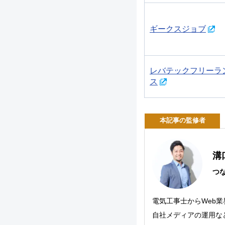
ギークスジョブ
レバテックフリーラ
ス
本記事の監修者
溝
つ
電気工事士からWeb
自社メディアの運用な