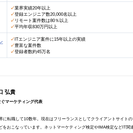
✓
業界実績20年以上
✓
登録エンジニア数20,000名以上
✓
リモート案件数は80％以上
✓
平均年収830万円以上
✓
ITエンジニア案件に15年以上の実績
ン
✓
豊富な案件数
✓
登録者数約45万名
口 弘貴
なぐマーケティング代表
業界に転職して10数年。現在はフリーランスとしてクライアントサイト
どをおこなっています。ネットマーケティング検定やIMA検定などIT関