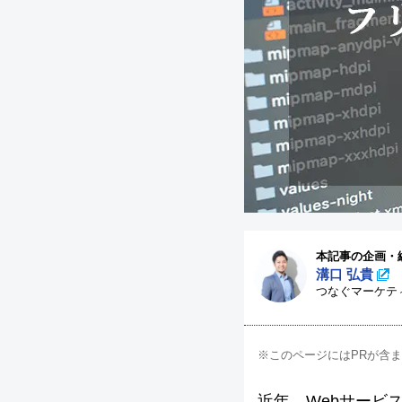
本記事の企画・
溝口 弘貴
つなぐマーケテ
※このページにはPRが含
近年、Webサービ