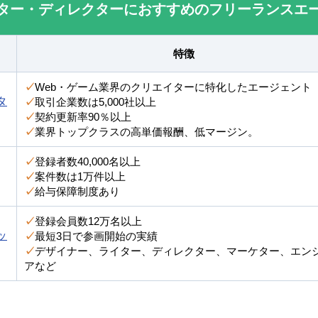
ター・ディレクターにおすすめのフリーランスエ
特徴
✓
Web・ゲーム業界のクリエイターに特化したエージェント
タ
✓
取引企業数は5,000社以上
✓
契約更新率90％以上
✓
業界トップクラスの高単価報酬、低マージン。
✓
登録者数40,000名以上
✓
案件数は1万件以上
✓
給与保障制度あり
✓
登録会員数12万名以上
ッ
✓
最短3日で参画開始の実績
✓
デザイナー、ライター、ディレクター、マーケター、エン
アなど