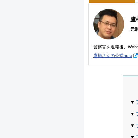
鷹
元
警察官を退職後、We
鷹橋さんの公式note