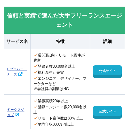
信頼と実績で選んだ大手フリーランスエージ
ェント
サービス名
特徴
詳細
✓
週3日以内・リモート案件が
豊富
✓
登録者数80,000名以上
ITプロパート
公式サイト
✓
福利厚生が充実
ナーズ
✓
エンジニア、デザイナー、マ
ーケターなど
※会社員の副業はNG
✓
業界実績20年以上
✓
登録エンジニア数20,000名以
ギークスジ
公式サイト
上
ョブ
✓
リモート案件数は80％以上
✓
平均年収830万円以上