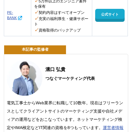
✓
5万件以上のエンジニア案件
を保有
✓
契約内容はすべてオープン
PE-
公式サイト
BANK
✓
充実の福利厚生・健康サポー
ト
✓
資格取得のバックアップ
本記事の監修者
溝口 弘貴
つなぐマーケティング代表
電気工事士からWeb業界に転職して10数年。現在はフリーラン
スとしてクライアントサイトのマーケティング支援や自社メデ
ィアの運用などをおこなっています。ネットマーケティング検
定やIMA検定などIT関連の資格を8つもっています。
運営者情報