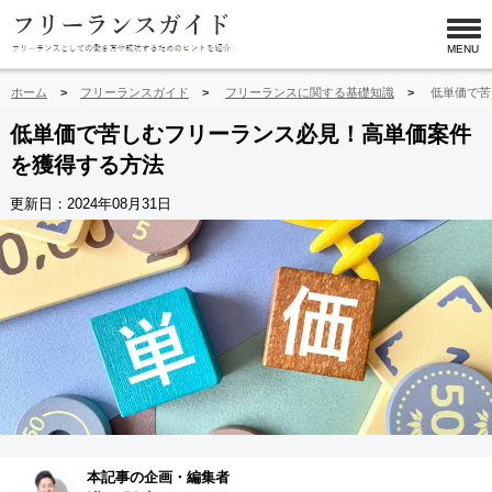
MENU
ホーム
フリーランスガイド
フリーランスに関する基礎知識
低単価で苦
低単価で苦しむフリーランス必見！高単価案件
を獲得する方法
更新日：
2024年08月31日
本記事の企画・編集者