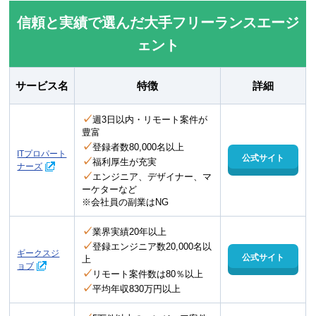
信頼と実績で選んだ大手フリーランスエージ
ェント
サービス名
特徴
詳細
✓
週3日以内・リモート案件が
豊富
✓
登録者数80,000名以上
ITプロパート
公式サイト
✓
福利厚生が充実
ナーズ
✓
エンジニア、デザイナー、マ
ーケターなど
※会社員の副業はNG
✓
業界実績20年以上
✓
登録エンジニア数20,000名以
ギークスジ
公式サイト
上
ョブ
✓
リモート案件数は80％以上
✓
平均年収830万円以上