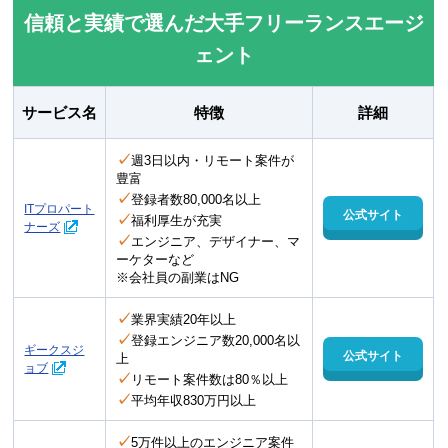
信頼と実績で選んだ大手フリーランスエージ
ェント
サービス名
特徴
詳細
✓
週3日以内・リモート案件が
豊富
✓
登録者数80,000名以上
ITプロパート
公式サイト
✓
福利厚生が充実
ナーズ
✓
エンジニア、デザイナー、マ
ーケターなど
※会社員の副業はNG
✓
業界実績20年以上
✓
登録エンジニア数20,000名以
ギークスジ
公式サイト
上
ョブ
✓
リモート案件数は80％以上
✓
平均年収830万円以上
✓
5万件以上のエンジニア案件