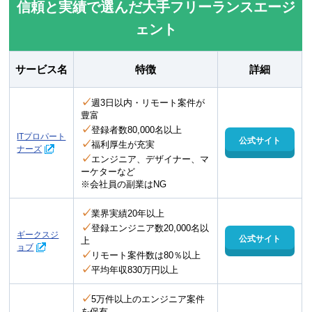
信頼と実績で選んだ大手フリーランスエージ
ェント
サービス名
特徴
詳細
✓
週3日以内・リモート案件が
豊富
✓
登録者数80,000名以上
ITプロパート
公式サイト
✓
福利厚生が充実
ナーズ
✓
エンジニア、デザイナー、マ
ーケターなど
※会社員の副業はNG
✓
業界実績20年以上
✓
登録エンジニア数20,000名以
ギークスジ
公式サイト
上
ョブ
✓
リモート案件数は80％以上
✓
平均年収830万円以上
✓
5万件以上のエンジニア案件
を保有