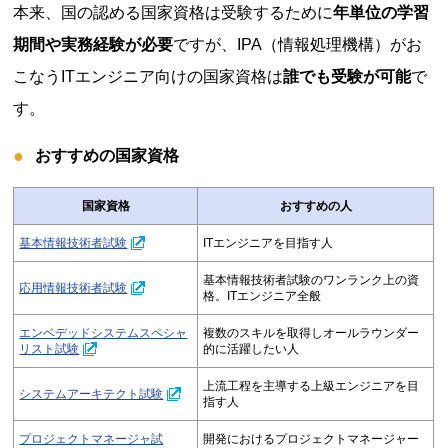
本来、国の認める国家資格は受験するために
年単位の学習
期間や実務経験が必要
ですが、IPA（情報処理機構）がお
こなうITエンジニア向けの国家資格は
誰でも受験が可能
で
す。
おすすめの国家資格
国家資格
おすすめの人
基本情報技術者試験
ITエンジニアを目指す人
基本情報技術者試験のワンランク上の資
応用情報技術者試験
格。ITエンジニア全般
エンベデッドシステムスペシャ
複数のスキルを取得しオールラウンダー
リスト試験
的に活躍したい人
上流工程を主導する上級エンジニアを目
システムアーキテクト試験
指す人
プロジェクトマネージャ試
開発におけるプロジェクトマネージャー