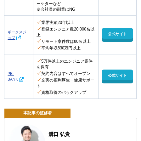
ーケターなど
※会社員の副業はNG
✓
業界実績20年以上
✓
登録エンジニア数20,000名以
ギークスジ
公式サイト
上
ョブ
✓
リモート案件数は80％以上
✓
平均年収830万円以上
✓
5万件以上のエンジニア案件
を保有
✓
契約内容はすべてオープン
PE-
公式サイト
BANK
✓
充実の福利厚生・健康サポー
ト
✓
資格取得のバックアップ
本記事の監修者
溝口 弘貴