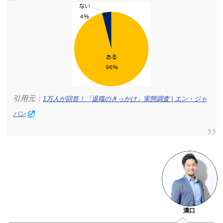
引用元：
1万人が回答！「退職のきっかけ」実態調査 | エン・ジャ
パン
溝口