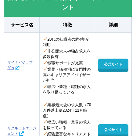
ント
サービス名
特徴
詳細
✓
20代の転職者の約4割が
利用
✓
非公開求人や独占求人を
多数保有
✓
マイナビジョブ
転職サポートが充実
公式サイト
20's
✓
業界・職種別に専門性の
高いキャリアアドバイザー
が担当
✓
幅広い業種・職種の求人
を取り扱っている
✓
業界最大級の求人数（70
万件以上※2024年11月時
点）
✓
幅広い職種・業界の求人
を扱っている
リクルートエージ
公式サイト
✓
ェント
経験豊富なキャリアアド