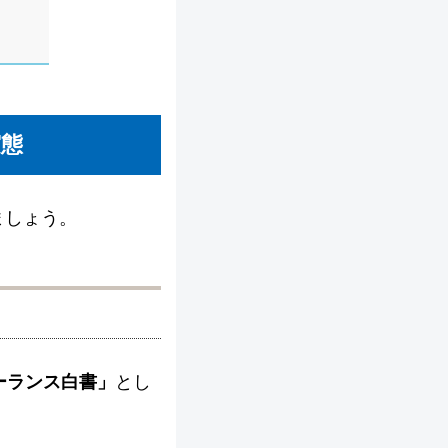
実態
ましょう。
ーランス白書」
とし