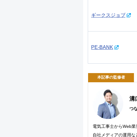
ギークスジョブ
PE-BANK
本記事の監修者
溝
つ
電気工事士からWeb
自社メディアの運用な