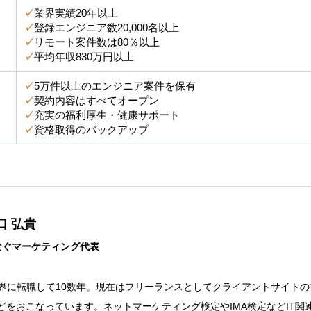
✓
業界実績20年以上
✓
登録エンジニア数20,000名以上
✓
リモート案件数は80％以上
✓
平均年収830万円以上
✓
5万件以上のエンジニア案件を保有
✓
契約内容はすべてオープン
✓
充実の福利厚生・健康サポート
✓
資格取得のバックアップ
口 弘貴
なぐマーケティング代表
業界に転職して10数年。現在はフリーランスとしてクライアントサイト
どをおこなっています。ネットマーケティング検定やIMA検定などIT関